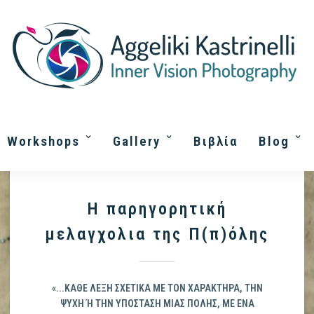
Workshops
Gallery
Βιβλία
Blog
Η παρηγορητική
μελαγχολια της Π(π)όλης
«...ΚΆΘΕ ΛΈΞΗ ΣΧΕΤΙΚΆ ΜΕ ΤΟΝ ΧΑΡΑΚΤΉΡΑ, ΤΗΝ
ΨΥΧΉ Ή ΤΗΝ ΥΠΌΣΤΑΣΗ ΜΙΑΣ ΠΌΛΗΣ, ΜΕ ΈΝΑ Έ