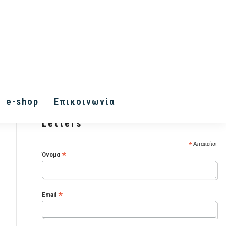
e-shop
Επικοινωνία
Εγγραφή στα Inner Vision
Letters
*
Απαιτείται
*
Όνομα
*
Email