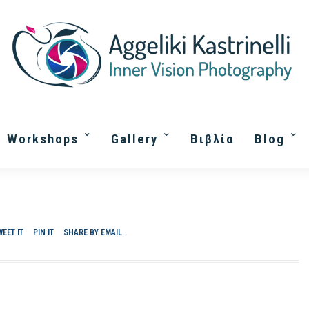
Workshops
Gallery
Βιβλία
Blog
κός συνδυασμός τέχνης και θεραπείας! Δημιουργείς το δικό
 μαθήματα ευζωίας και προσωπικής ανάπτυξης! Σε
WEET IT
PIN IT
SHARE BY EMAIL