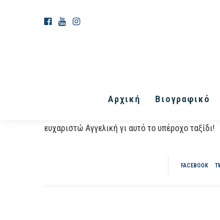
Αρχική
Βιογραφικό
Η Inner Vision Photography είναι ένας εξαιρετι
σου καλλιτεχνικό έργο και παράλληλα παίρνεις
ευχαριστώ Αγγελική γι αυτό το υπέροχο ταξίδι!
FACEBOOK
T