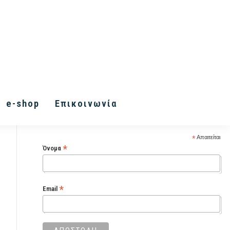
Εγγραφή στα Inner Vision
e-shop
Επικοινωνία
Letters
*
Απαιτείται
*
Όνομα
*
Email