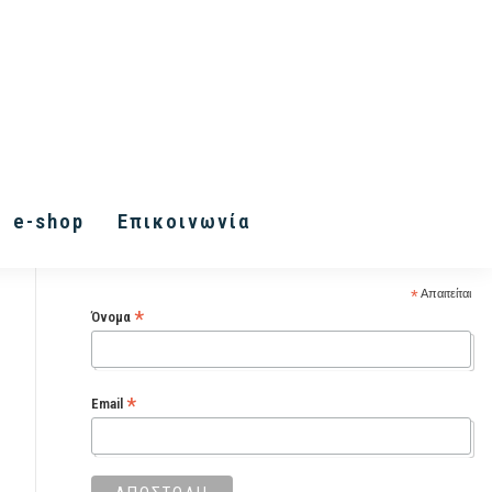
Εγγραφή στα Inner Vision
e-shop
Επικοινωνία
Letters
*
Απαιτείται
*
Όνομα
*
Email