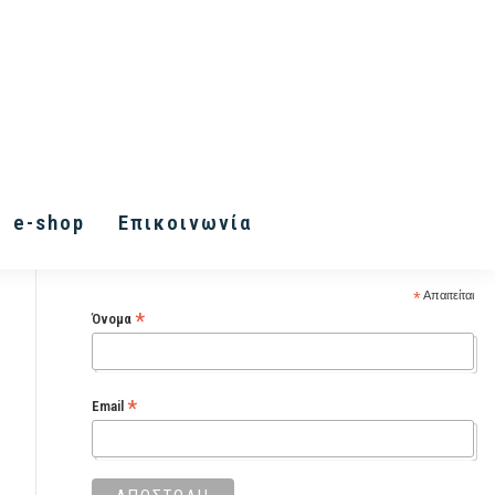
Εγγραφή στα Inner Vision
e-shop
Επικοινωνία
Letters
*
Απαιτείται
*
Όνομα
*
Email