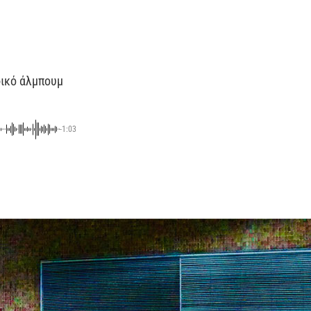
φικό άλμπουμ
-1:03