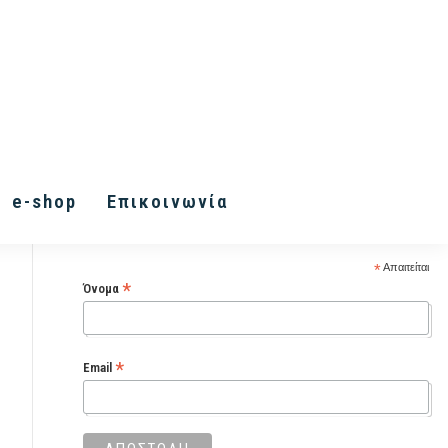
Εγγραφή στα Inner Vision
e-shop
Επικοινωνία
Letters
*
Απαιτείται
*
Όνομα
*
Email