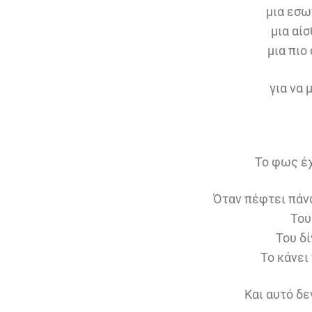
μια εσω
μια αί
μια πιο
για να
Το φως έχ
Όταν πέφτει πάνω
Του
Του δί
Το κάνει
Και αυτό δε