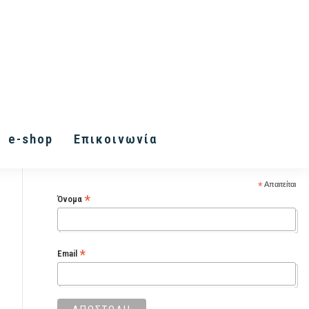
Εγγραφή στα Inner Vision
e-shop
Επικοινωνία
Letters
*
Απαιτείται
*
Όνομα
*
Email