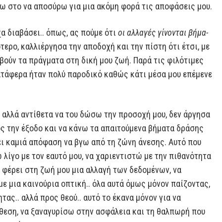
ξω στο να αποσύρω για μια ακόμη φορά τις αποφάσεις μου.
χα διαβάσει.. όπως, ας πούμε ότι
οι αλλαγές γίνονται βήμα-
ότερο, καλλιέργησα την αποδοχή και την πίστη ότι έτσι, με
μβούν τα πράγματα στη δική μου ζωή. Παρά τις φιλότιμες
ατάφερα ήταν πολύ παροδικό καθώς κάτι μέσα μου επέμενε
 αλλά αντίθετα να του δώσω την προσοχή μου, δεν άργησα
ς την έξοδο και να κάνω τα απαιτούμενα βήματα δράσης
ρει καμιά απόφαση να βγω από τη ζώνη άνεσης. Αυτό που
ω λίγο με τον εαυτό μου, να χαριεντιστώ με την πιθανότητα
 φέρει στη ζωή μου μια αλλαγή των δεδομένων, να
ε μια καινούρια οπτική.. όλα αυτά όμως μόνον παίζοντας,
ας.. αλλά προς θεού.. αυτό το έκανα μόνον για να
θεση, να ξαναγυρίσω στην ασφάλεια και τη θαλπωρή που