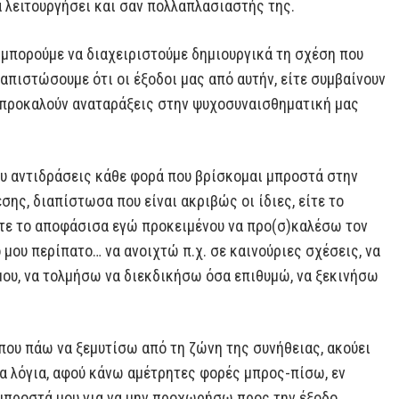
α λειτουργήσει και σαν πολλαπλασιαστής της.
ο μπορούμε να διαχειριστούμε δημιουργικά τη σχέση που
ιαπιστώσουμε ότι οι έξοδοι μας από αυτήν, είτε συμβαίνουν
 προκαλούν αναταράξεις στην ψυχοσυναισθηματική μας
υ αντιδράσεις κάθε φορά που βρίσκομαι μπροστά στην
σης, διαπίστωσα που είναι ακριβώς οι ίδιες, είτε το
ίτε το αποφάσισα εγώ προκειμένου να προ(σ)καλέσω τον
 μου περίπατο… να ανοιχτώ π.χ. σε καινούριες σχέσεις, να
μου, να τολμήσω να διεκδικήσω όσα επιθυμώ, να ξεκινήσω
που πάω να ξεμυτίσω από τη ζώνη της συνήθειας, ακούει
γα λόγια, αφού κάνω αμέτρητες φορές μπρος-πίσω, εν
μπροστά μου για να μην προχωρήσω προς την έξοδο,