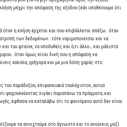
 κλήση μέχρι την απόφαση της εξόδου (εάν υποθέσουμε ότι
ά όταν η κλήση έρχεται και σου επιβάλλεται απέξω.. όταν
νατροπή των δεδομένων.. τότε νομιμοποιείσαι και να
 και του φταίνε, να υποδυθείς και ό,τι άλλο… και μάλιστα
υρου.. όταν όμως είναι δική σου η απόφαση να
αίνεις εύκολα, γρήγορα και με μια δόση χαράς στο
ες του παράδοξου, επιφανειακά τουλάχιστον, αυτού
ότι ψαχουλεύοντας λιγάκι παραπάνω τα πράγματα, και
γές, έφθασα να καταλάβω ότι το φαινόμενο αυτό δεν είναι
ασίζουμε να ανοιχτούμε στο άγνωστο και το ανοίκειο, μαζί