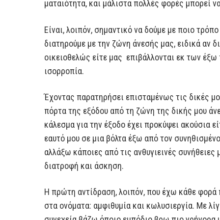
ματαιότητα, και μάλιστα πολλές φορές μπορεί ν
Είναι, λοιπόν, σημαντικό να δούμε με ποιο τρόπ
διατηρούμε με την ζώνη άνεσής μας, ειδικά αν δ
οικειοθελώς είτε μας επιβάλλονται εκ των έξω
ισορροπία.
Έχοντας παρατηρήσει επισταμένως τις δικές μο
πόρτα της εξόδου από τη ζώνη της δικής μου άνε
κάλεσμα για την έξοδο έχει προκύψει ακούσια ε
εαυτό μου σε μια βόλτα έξω από τον συνηθισμένο
αλλάξω κάποιες από τις ανθυγιεινές συνήθειες 
διατροφή και άσκηση.
Η πρώτη αντίδραση, λοιπόν, που έχω κάθε φορά 
στα ονόματα: αμφιθυμία και κωλυσιεργία. Με λί
συνεχεία βάζω όποιο εμπόδιο βρω πιο γρήγορα 