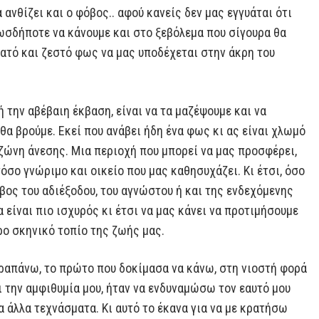
 ανθίζει και ο φόβος.. αφού κανείς δεν μας εγγυάται ότι
ωσδήποτε να κάνουμε και στο ξεβόλεμα που σίγουρα θα
νατό και ζεστό φως να μας υποδέχεται στην άκρη του
 την αβέβαιη έκβαση, είναι να τα μαζέψουμε και να
θα βρούμε. Εκεί που ανάβει ήδη ένα φως κι ας είναι χλωμό
η ζώνη άνεσης. Μια περιοχή που μπορεί να μας προσφέρει,
τόσο γνώριμο και οικείο που μας καθησυχάζει. Κι έτσι, όσο
φόβος του αδιέξοδου, του αγνώστου ή και της ενδεχόμενης
είναι πιο ισχυρός κι έτσι να μας κάνει να προτιμήσουμε
ρο σκηνικό τοπίο της ζωής μας.
αραπάνω, το πρώτο που δοκίμασα να κάνω, στη νιοστή φορά
 την αμφιθυμία μου, ήταν να ενδυναμώσω τον εαυτό μου
άλλα τεχνάσματα. Κι αυτό το έκανα για να με κρατήσω