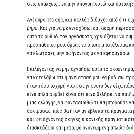
στις επάλξεις.. να μην απογοητευτώ και καταλή
Ανέσυρα, επίσης, και πολλές διδαχές από ό,τι εί
βήμα
. Και για να με ενισχύσω, και ακόμη περισσ
αυτό το ρυθμό, τον αργόσυρτο, χρειάζεται να συ
προσπάθειες μου, όμως, το όποιο αποτέλεσμα κ
να κλωτσάει, μην αφήνοντας με να εφησυχάσω.
Επιλέγοντας να μην αγνοήσω αυτό το σκούντημα,
να καταλάβω ότι η αντίστασή μου να βαδίσω προ
ήταν τόσο ισχυρή γιατί στην ουσία δεν είχα πά
είχε απλά συμβεί είναι ότι είχα θελήσει να παίξ
μιας αλλαγής, να φαντασιωθώ τι θα μπορούσε να
δοκιμάσω.. πώς θα ήταν αν έβλεπα τα πράγματα μ
και φτιάχνοντας σκηνές εικονικής πραγματικότητ
διασκεδάσω και μετά, με ανανεωμένη απλώς διά