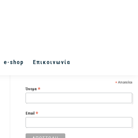
Εγγραφή στα Inner Vision
e-shop
Επικοινωνία
Letters
*
Απαιτείται
*
Όνομα
*
Email